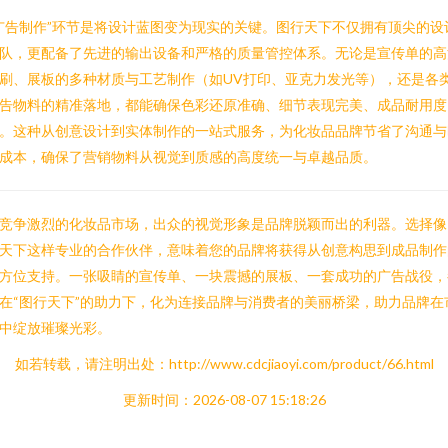
广告制作”环节是将设计蓝图变为现实的关键。图行天下不仅拥有顶尖的设
队，更配备了先进的输出设备和严格的质量管控体系。无论是宣传单的高
刷、展板的多种材质与工艺制作（如UV打印、亚克力发光等），还是各
告物料的精准落地，都能确保色彩还原准确、细节表现完美、成品耐用度
。这种从创意设计到实体制作的一站式服务，为化妆品品牌节省了沟通与
成本，确保了营销物料从视觉到质感的高度统一与卓越品质。
竞争激烈的化妆品市场，出众的视觉形象是品牌脱颖而出的利器。选择像
天下这样专业的合作伙伴，意味着您的品牌将获得从创意构思到成品制作
方位支持。一张吸睛的宣传单、一块震撼的展板、一套成功的广告战役，
在“图行天下”的助力下，化为连接品牌与消费者的美丽桥梁，助力品牌在
中绽放璀璨光彩。
如若转载，请注明出处：http://www.cdcjiaoyi.com/product/66.html
更新时间：2026-08-07 15:18:26