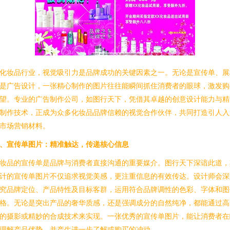
化妆品行业，视觉吸引力是品牌成功的关键因素之一。无论是宣传单、展
是广告设计，一张精心制作的图片往往能瞬间抓住消费者的眼球，激发购
望。专业的广告制作公司，如图行天下，凭借其卓越的创意设计能力与精
制作技术，正成为众多化妆品品牌信赖的视觉合作伙伴，共同打造引人入
市场营销材料。
、宣传单图片：精准触达，传递核心信息
妆品的宣传单是品牌与消费者直接沟通的重要媒介。图行天下深谙此道，
计的宣传单图片不仅追求视觉美感，更注重信息的有效传达。设计师会深
究品牌定位、产品特性及目标客群，运用符合品牌调性的色彩、字体和图
格。无论是突出产品的奢华质感，还是强调成分的自然纯净，都能通过高
的摄影或精妙的合成技术来实现。一张优秀的宣传单图片，能让消费者在
理解产品优势，并产生进一步了解或购买的冲动。