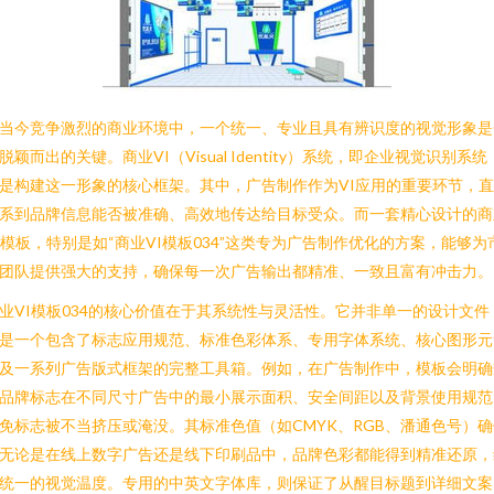
当今竞争激烈的商业环境中，一个统一、专业且具有辨识度的视觉形象是
脱颖而出的关键。商业VI（Visual Identity）系统，即企业视觉识别系统
是构建这一形象的核心框架。其中，广告制作作为VI应用的重要环节，
系到品牌信息能否被准确、高效地传达给目标受众。而一套精心设计的商
I模板，特别是如“商业VI模板034”这类专为广告制作优化的方案，能够为
团队提供强大的支持，确保每一次广告输出都精准、一致且富有冲击力。
业VI模板034的核心价值在于其系统性与灵活性。它并非单一的设计文件
是一个包含了标志应用规范、标准色彩体系、专用字体系统、核心图形元
及一系列广告版式框架的完整工具箱。例如，在广告制作中，模板会明确
品牌标志在不同尺寸广告中的最小展示面积、安全间距以及背景使用规范
免标志被不当挤压或淹没。其标准色值（如CMYK、RGB、潘通色号）确
无论是在线上数字广告还是线下印刷品中，品牌色彩都能得到精准还原，
统一的视觉温度。专用的中英文字体库，则保证了从醒目标题到详细文案