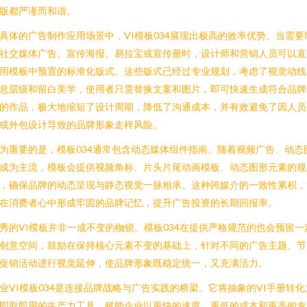
版都严谨而和谐。
具体的广告制作应用场景中，VI模板034展现出极高的效率优势。当需要
社交媒体广告、宣传海报、易拉宝或宣传册时，设计师和营销人员可以直
用模板中预置的标准化版式。这些版式已经过专业规划，考虑了视觉动线
息层级和留白美学，使用者只需替换文案和图片，即可快速生成符合品牌
的作品，极大地缩短了设计周期，降低了沟通成本，并有效避免了因人员
或外包设计导致的品牌形象走样风险。
为重要的是，模板034通常包含动态媒体组件指南。随着视频广告、动态
成为主流，模板会提供视频角标、片头片尾动画模板、动态图形元素的规
，确保品牌的动态呈现与静态视觉一脉相承。这种跨媒介的一致性累积，
在消费者心中形成牢固的品牌记忆，提升广告投资的长期回报率。
秀的VI模板并非一成不变的枷锁。模板034在提供严格规范的也会预留一
创意空间，鼓励在保持核心元素不变的基础上，针对不同的广告主题、节
促销活动进行视觉延伸，使品牌形象既稳定统一，又充满活力。
业VI模板034是连接品牌战略与广告实践的桥梁。它将抽象的VI手册转化
即取即用的生产力工具，赋能企业以更快的速度、更低的成本和更高的专